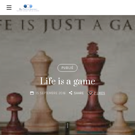
Marie
Coaching
Gonon
professionnel
PUBLIÉ
Life is a game
15 SEPTEMBRE 2016
SHARE
7
LIKES